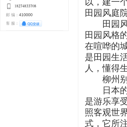
以，建一
𐁡𐁢𐁤𐁧𐁫𐁢𐁩𐁩𐁧𐁨𐁢
田园风庭院
410000
邮 编：
田园风庭
客 服：
田园风格
在喧哗的
是田园生
人，懂得生
柳州别墅
日本的庭
是游乐享
照客观世
式，它所