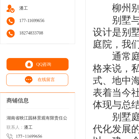
柳州别墅
潘工
别墅与公
177-11699656
设计是别
18274833708
庭院，我
通常庭院
QQ咨询
格来说，
式、地中
在线留言
表着当今
商铺信息
体现与总
别墅庭院
湖南省映江园林景观有限责任公
代化发展
司
潘工
联系人：
𐁡𐁧𐁧𐁪𐁡𐁡𐁣𐁦𐁦𐁣𐁥𐁣